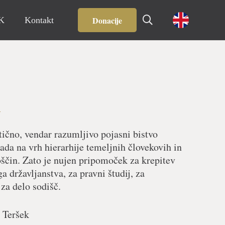
Donacije
IK
Kontakt
a
tično, vendar razumljivo pojasni bistvo
ada na vrh hierarhije temeljnih človekovih in
oščin. Zato je nujen pripomoček za krepitev
 državljanstva, za pravni študij, za
za delo sodišč.
ž Teršek