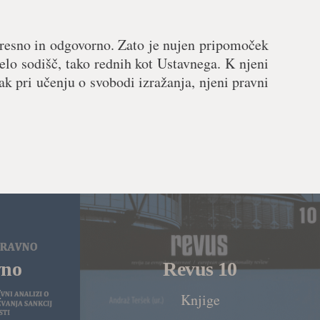
 resno in odgovorno. Zato je nujen pripomoček
delo sodišč, tako rednih kot Ustavnega. K njeni
ak pri učenju o svobodi izražanja, njeni pravni
vno
Revus 10
t
Knjige