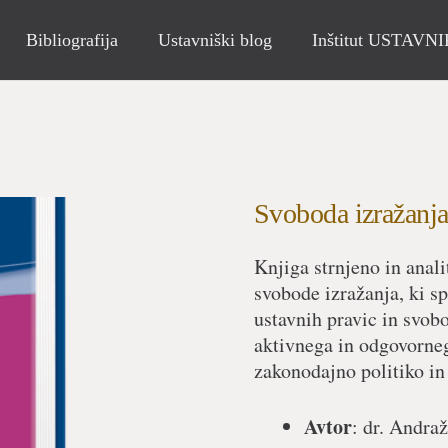
Bibliografija
Ustavniški blog
Inštitut USTAVN
Svoboda izražanj
Knjiga strnjeno in anali
svobode izražanja, ki sp
ustavnih pravic in svob
aktivnega in odgovornega
zakonodajno politiko in 
Avtor
: dr. Andra