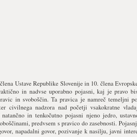
 člena Ustave Republike Slovenije in 10. člena Evropske
praktično in nadvse uporabno pojasni, kaj je pravo bi
 pravic in svoboščin. Ta pravica je namreč temeljni p
ter civilnega nadzora nad početji vsakokratne vladaj
r natančno in tenkočutno pojasni njeno jedro, ustavn
voboščinami, predvsem s pravico do zasebnosti. Pojasn
ovor, napadalni govor, pozivanje k nasilju, javni inter