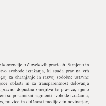
 konvencije o človekovih pravicah. Strnjeno in
stvo svobode izražanja, ki spada prav na vrh
ogoj za ohranjanje in razvoj sodobne ustavne
oče oblasti in za transparentnost delovanja
opravno dopustne omejitve te pravice, njeno
jeni so posamezni segmenti svobode izražanja,
es, pravice in dolžnosti medijev in novinarjev,