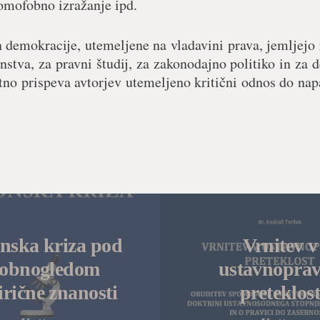
homofobno izražanje ipd.
demokracije, utemeljene na vladavini prava, jemljejo
stva, za pravni študij, za zakonodajno politiko in za 
tno prispeva avtorjev utemeljeno kritični odnos do nap
nska kriza pod
Vrnitev v
robnogledom
ustavnopra
rične znanosti
preteklos