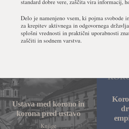
standard dobre vere, zaščita vira informacij, 
Delo je namenjeno vsem, ki pojma svobode in 
za krepitev aktivnega in odgovornega državljan
splošni vrednosti in praktični uporabnosti zna
zaščiti in sodnem varstvu.
Koro
Ustava med korono in
d
korona pred ustavo
empi
Knjige