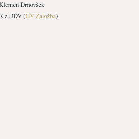
Klemen Drnovšek
UR z DDV (
GV Založba
)