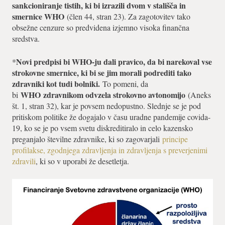
sankcioniranje tistih, ki bi izrazili dvom v stališča in
smernice WHO
(člen 44, stran 23). Za zagotovitev tako
obsežne cenzure so predvidena izjemno visoka finančna
sredstva.
Novi predpisi bi WHO-ju dali pravico, da bi narekoval vse
*
strokovne smernice, ki bi se jim morali podrediti tako
zdravniki kot tudi bolniki.
To pomeni, da
WHO
zdravnikom odvzela strokovno avtonomijo
bi
(Aneks
št. 1, stran 32), kar je povsem nedopustno. Slednje se je pod
pritiskom politike že dogajalo v času uradne pandemije covida-
19, ko se je po vsem svetu diskreditiralo in celo kazensko
preganjalo številne zdravnike, ki so zagovarjali
principe
profilakse, zgodnjega zdravljenja in zdravljenja s preverjenimi
zdravili
, ki so v uporabi že desetletja.