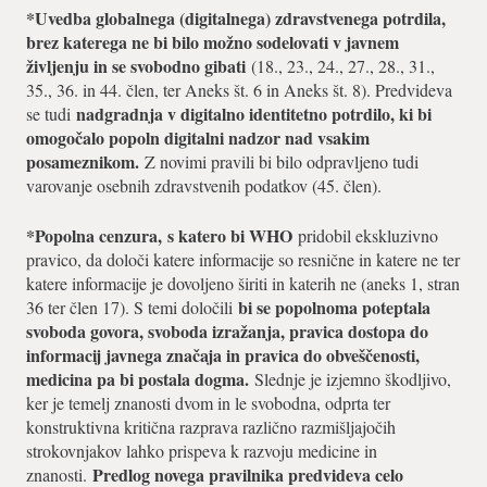
*Uvedba globalnega (digitalnega) zdravstvenega potrdila
,
brez katerega ne bi bilo možno sodelovati v javnem
življenju in se svobodno gibati
(18., 23., 24., 27., 28., 31.,
35., 36. in 44. člen, ter Aneks št. 6 in Aneks št. 8). Predvideva
nadgradnja v digitalno identitetno potrdilo, ki bi
se tudi
omogočalo popoln digitalni nadzor nad vsakim
posameznikom.
Z novimi pravili bi bilo odpravljeno tudi
varovanje osebnih zdravstvenih podatkov (45. člen).
*Popolna cenzura,
s katero bi WHO
pridobil ekskluzivno
pravico, da določi katere informacije so resnične in katere ne ter
katere informacije je dovoljeno širiti in katerih ne (aneks 1, stran
bi se popolnoma poteptala
36 ter člen 17). S temi določili
svoboda govora, svoboda izražanja, pravica dostopa do
informacij javnega značaja in pravica do obveščenosti,
medicina pa bi postala dogma.
Slednje je izjemno škodljivo,
ker je temelj znanosti dvom in le svobodna, odprta ter
konstruktivna kritična razprava različno razmišljajočih
strokovnjakov lahko prispeva k razvoju medicine in
Predlog novega pravilnika predvideva celo
znanosti.