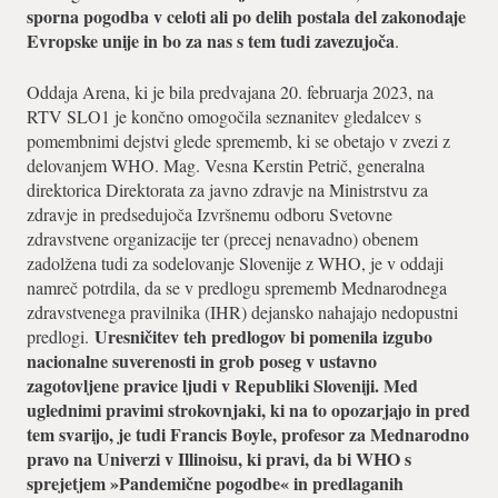
sporna pogodba v celoti ali po delih postala del zakonodaje
Evropske unije in bo za nas s tem tudi zavezujoča
.
Oddaja Arena, ki je bila predvajana 20. februarja 2023, na
RTV SLO1 je končno omogočila seznanitev gledalcev s
pomembnimi dejstvi glede sprememb, ki se obetajo v zvezi z
delovanjem WHO. Mag. Vesna Kerstin Petrič, generalna
direktorica Direktorata za javno zdravje na Ministrstvu za
zdravje in predsedujoča Izvršnemu odboru Svetovne
zdravstvene organizacije ter (precej nenavadno) obenem
zadolžena tudi za sodelovanje Slovenije z WHO, je v oddaji
namreč potrdila, da se v predlogu sprememb Mednarodnega
zdravstvenega pravilnika (IHR) dejansko nahajajo nedopustni
Uresničitev teh predlogov bi pomenila izgubo
predlogi.
nacionalne suverenosti in grob poseg v ustavno
zagotovljene pravice ljudi v Republiki Sloveniji. Med
uglednimi pravimi strokovnjaki, ki na to opozarjajo in pred
tem svarijo, je tudi Francis Boyle, profesor za Mednarodno
pravo na Univerzi v Illinoisu, ki pravi, da bi WHO s
sprejetjem »Pandemične pogodbe« in predlaganih