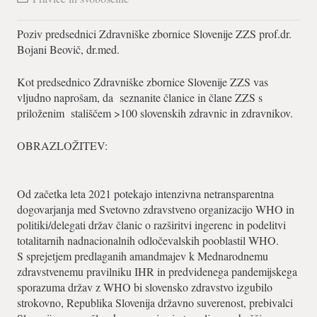
Poziv predsednici Zdravniške zbornice Slovenije ZZS prof.dr.
Bojani Beovič, dr.med.
Kot predsednico Zdravniške zbornice Slovenije ZZS vas
vljudno naprošam, da seznanite članice in člane ZZS s
priloženim stališčem >100 slovenskih zdravnic in zdravnikov.
OBRAZLOŽITEV:
Od začetka leta 2021 potekajo intenzivna netransparentna
dogovarjanja med Svetovno zdravstveno organizacijo WHO in
politiki/delegati držav članic o razširitvi ingerenc in podelitvi
totalitarnih nadnacionalnih odločevalskih pooblastil WHO.
S sprejetjem predlaganih amandmajev k Mednarodnemu
zdravstvenemu pravilniku IHR in predvidenega pandemijskega
sporazuma držav z WHO bi slovensko zdravstvo izgubilo
strokovno, Republika Slovenija državno suverenost, prebivalci