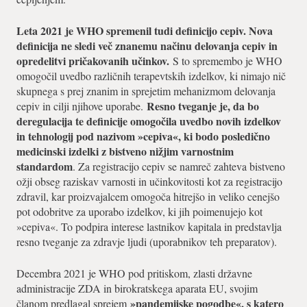
Leta 2021 je WHO spremenil tudi definicijo cepiv. Nova
definicija ne sledi več znanemu načinu delovanja cepiv in
opredelitvi pričakovanih učinkov.
S to spremembo je WHO
omogočil uvedbo različnih terapevtskih izdelkov, ki nimajo nič
skupnega s prej znanim in sprejetim mehanizmom delovanja
Resno tveganje je, da bo
cepiv in cilji njihove uporabe.
deregulacija te definicije omogočila uvedbo novih izdelkov
in tehnologij pod nazivom »cepiva«, ki bodo posledično
medicinski izdelki z bistveno nižjim varnostnim
standardom
. Za registracijo cepiv se namreč zahteva bistveno
ožji obseg raziskav varnosti in učinkovitosti kot za registracijo
zdravil, kar proizvajalcem omogoča hitrejšo in veliko cenejšo
pot odobritve za uporabo izdelkov, ki jih poimenujejo kot
»cepiva«. To podpira interese lastnikov kapitala in predstavlja
resno tveganje za zdravje ljudi (uporabnikov teh preparatov).
Decembra 2021 je WHO pod pritiskom, zlasti državne
administracije ZDA in birokratskega aparata EU, svojim
»pandemijske pogodbe«, s katero
članom predlagal sprejem