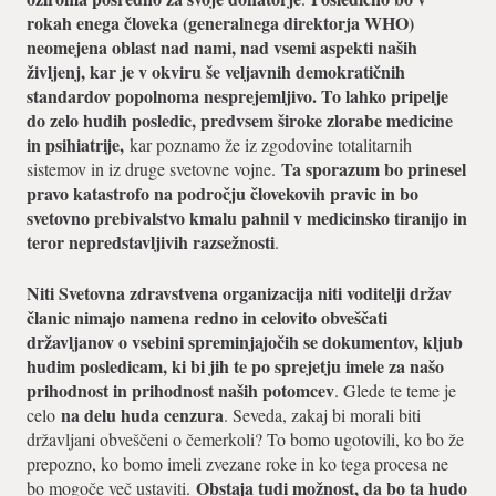
rokah enega človeka (generalnega direktorja WHO)
neomejena oblast nad nami, nad vsemi aspekti naših
življenj, kar je v okviru še veljavnih demokratičnih
standardov popolnoma nesprejemljivo. To lahko pripelje
do zelo hudih posledic, predvsem široke zlorabe medicine
in psihiatrije,
kar poznamo že iz zgodovine totalitarnih
Ta sporazum bo prinesel
sistemov in iz druge svetovne vojne.
pravo katastrofo na področju človekovih pravic in bo
svetovno prebivalstvo kmalu pahnil v medicinsko tiranijo in
teror nepredstavljivih razsežnosti
.
Niti Svetovna zdravstvena organizacija niti voditelji držav
članic nimajo namena redno in celovito obveščati
državljanov o vsebini spreminjajočih se dokumentov, kljub
hudim posledicam, ki bi jih te po sprejetju imele za našo
prihodnost in prihodnost naših potomcev
. Glede te teme je
na delu huda cenzura
celo
. Seveda, zakaj bi morali biti
državljani obveščeni o čemerkoli? To bomo ugotovili, ko bo že
prepozno, ko bomo imeli zvezane roke in ko tega procesa ne
Obstaja tudi možnost, da bo ta hudo
bo mogoče več ustaviti.