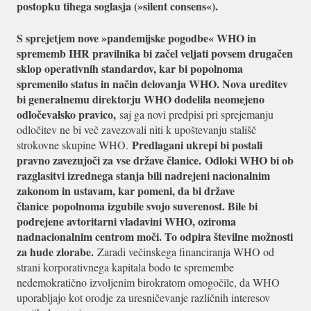
postopku tihega soglasja (»silent consens«).
S sprejetjem nove »pandemijske pogodbe« WHO in
sprememb IHR pravilnika bi začel veljati povsem drugačen
sklop operativnih standardov, kar bi popolnoma
spremenilo status in način delovanja WHO. Nova ureditev
bi generalnemu direktorju WHO dodelila neomejeno
odločevalsko pravico,
saj ga novi predpisi pri sprejemanju
odločitev ne bi več zavezovali niti k upoštevanju stališč
Predlagani ukrepi bi postali
strokovne skupine WHO.
pravno zavezujoči za vse države članice.
Odloki WHO bi ob
razglasitvi izrednega stanja bili nadrejeni nacionalnim
zakonom in ustavam, kar pomeni, da bi države
članice
popolnoma izgubile svojo suverenost. Bile bi
podrejene avtoritarni vladavini WHO, oziroma
nadnacionalnim centrom moči. To odpira številne možnosti
za hude zlorabe.
Zaradi večinskega financiranja WHO od
strani korporativnega kapitala bodo te spremembe
nedemokratično izvoljenim birokratom omogočile, da WHO
uporabljajo kot orodje za uresničevanje različnih interesov