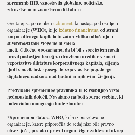
sprememb IHR vzpostavila globalno, policijsko,
zdravstveno in znanstveno diktaturo
.
Gre torej za pomemben
dokument
, ki nastaja pod okriljem
WHO), ki je
izdatno financirana
od strani
organizacije (
korporativnega kapitala in zato z vidika odločanja o
suverenosti take vloge ne bi smela
imeti.
opozarjamo, da bi bil s sprejetjem novih
Odločno
pravil postavljen temelj za družbeno ureditev v smeri
vzpostavitve diktature korporativnega kapitala, siljenja
ljudi v medicinske posege in vzpostavitve popolnega
digitalnega nadzora nad ljudmi in njihovimi življenji.
Predvidene spremembe pravilnika IHR vsebujejo vrsto
nedopustnih določil. Navajamo najbolj sporne vsebine, ki
potencialno omogočajo hude zlorabe:
*Sprememba statusa WHO
, ki bi iz posvetovalne
organizacije, katere priporočila do sedaj niso bila pravno
postala upravni organ, čigar zahtevani ukrepi
obvezujoča,