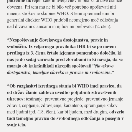
potrebne ukrepe
, katerih uveljavitev bi bila za države članice
obvezna. Pri tem mu ne bi bilo več potrebno upoštevati niti
mnenja strokovne skupine WHO. S temi spremembami bi
generalni direktor WHO pridobil neomejeno moč odločanja
nad državami članicami in njihovimi prebivalci (2. člen).
*Nespoštovanje človekovega dostojanstva, pravic in
svoboščin.
Iz veljavnega pravilnika IHR bi se po novem
predlogu iz 3. člena črtalo izjemno pomembno določilo, ki
nas je do sedaj varovalo pred zlorabami in ki navaja, da se
morajo ob kakršnihkoli ukrepih spoštovati ”
človekovo
.”
dostojanstvo, temeljne človekove pravice in svoboščine
*Ob razglasitvi izrednega stanja bi WHO imel pravico, da
od držav članic
zahteva uvedbo poljubnih zdravstvenih
ukrepov
: testiranje, preventivne preglede, preventivno jemanje
zdravil, cepljenje, zdravljenje, karanteno, spremljanje stikov
odvzelo
med ljudmi ipd. (18. člen), kar bi ljudem, med drugim,
tudi temeljno pravico do svobodnega odločanja o posegih v
svoje telo.