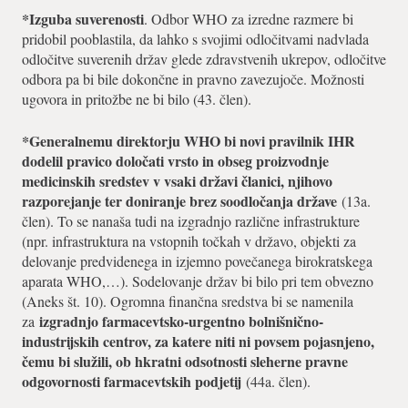
*Izguba suverenosti
. Odbor WHO za izredne razmere bi
pridobil pooblastila, da lahko s svojimi odločitvami nadvlada
odločitve suverenih držav glede zdravstvenih ukrepov, odločitve
odbora pa bi bile dokončne in pravno zavezujoče. Možnosti
ugovora in pritožbe ne bi bilo (43. člen).
*Generalnemu direktorju WHO bi novi pravilnik IHR
dodelil pravico določati vrsto in obseg proizvodnje
medicinskih sredstev v vsaki državi članici, njihovo
razporejanje ter doniranje brez soodločanja države
(13a.
člen). To se nanaša tudi na izgradnjo različne infrastrukture
(npr. infrastruktura na vstopnih točkah v državo, objekti za
delovanje predvidenega in izjemno povečanega birokratskega
aparata WHO,…). Sodelovanje držav bi bilo pri tem obvezno
(Aneks št. 10). Ogromna finančna sredstva bi se namenila
izgradnjo farmacevtsko-urgentno bolnišnično-
za
industrijskih centrov, za katere niti ni povsem pojasnjeno,
čemu bi služili, ob hkratni odsotnosti sleherne pravne
odgovornosti farmacevtskih podjetij
(44a. člen).