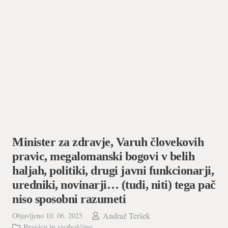
Minister za zdravje, Varuh človekovih
pravic, megalomanski bogovi v belih
haljah, politiki, drugi javni funkcionarji,
uredniki, novinarji… (tudi, niti) tega pač
niso sposobni razumeti
Andraž Teršek
Objavljeno
10. 06. 2023
Pravice in svoboščine