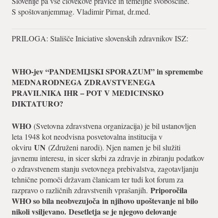
Slovenije pa vse človekove pravice in temeljne svoboščine.
S spoštovanjemmag. Vladimir Pirnat, dr.med.
PRILOGA: Stališče Iniciative slovenskih zdravnikov ISZ:
WHO-jev “PANDEMIJSKI SPORAZUM” in spremembe
MEDNARODNEGA ZDRAVSTVENEGA
PRAVILNIKA IHR – POT V MEDICINSKO
DIKTATURO?
WHO
(Svetovna zdravstvena organizacija) je bil ustanovljen
leta 1948 kot neodvisna posvetovalna institucija v
UN
okviru
(Združeni narodi). Njen namen je bil služiti
javnemu interesu, in sicer skrbi za zdravje in zbiranju podatkov
o zdravstvenem stanju svetovnega prebivalstva, zagotavljanju
tehnične pomoči državam članicam ter tudi kot forum za
Priporočila
razpravo o različnih zdravstvenih vprašanjih.
WHO so bila neobvezujoča
in njihovo upoštevanje ni bilo
nikoli vsiljevano.
Desetletja se je njegovo delovanje