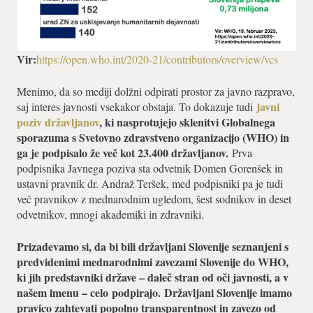
Vir:
https://open.who.int/2020-21/contributors/overview/vcs
Menimo, da so mediji dolžni odpirati prostor za javno razpravo,
javni
saj interes javnosti vsekakor obstaja. To dokazuje tudi
poziv državljanov
, ki nasprotujejo sklenitvi Globalnega
sporazuma s Svetovno zdravstveno organizacijo (WHO) in
ga je podpisalo že več kot 23.400 državljanov.
Prva
podpisnika Javnega poziva sta odvetnik Domen Gorenšek in
ustavni pravnik dr. Andraž Teršek, med podpisniki pa je tudi
več pravnikov z mednarodnim ugledom, šest sodnikov in deset
odvetnikov, mnogi akademiki in zdravniki.
Prizadevamo si, da bi bili državljani Slovenije seznanjeni s
predvidenimi mednarodnimi zavezami Slovenije do WHO,
ki jih predstavniki države – daleč stran od oči javnosti, a v
našem imenu – celo
podpirajo
.
Državljani Slovenije imamo
pravico zahtevati popolno transparentnost in zavezo od