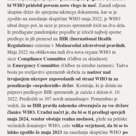
bi WHO pridobil povsem novo vlogo in moč
. Zaradi odpora
skupine držav do sprejema takšnega dokumenta, kar se je
zgodilo na zasedanju skupščine WHO maja 2022, je WHO
ubral drugo pot, in sicer je proces sprememb ločil na dva dela.
Iz predlagane pandemijske pogodbe je izločil najbolj sporne
IHR (Inernational Health
predloge in jih prenesel na
Regulations)
Mednarodni zdravstveni pravilnik
oziroma v
.
Maja 2022 sta oblikovana tudi dva nova organa WHO in
Compliance Committee
sicer
(Odbor za skladnost)
Emergency Committee
in
(Odbor za izredne razmere). Tadva
nadzor nad
bosta po uveljavitvi sprememb skrbela za
izvajanjem ukrepov zapovedanih od strani WHO in za
penalizacijo »nepokornih« držav
. Komisija, ki je delala na
pripravi predlogov IHR sprememb, je začela z delom 6. 10.
2022. Predložili so 307 novih amandmajev. Pomembno je
so IHR pravila zakonsko obvezujoča za vse države
vedeti, da
članice WHO. Uradni načrt je, da bi se ti predlogi sprejeli
maja 2024, vendar obstaja realna možnost,
glede na pritiske
velika verjetnost, da bi se to
večinskih donatorjev WHO, celo
lahko zgodilo že maja 2023
po
na zasedanju skupščine WHO