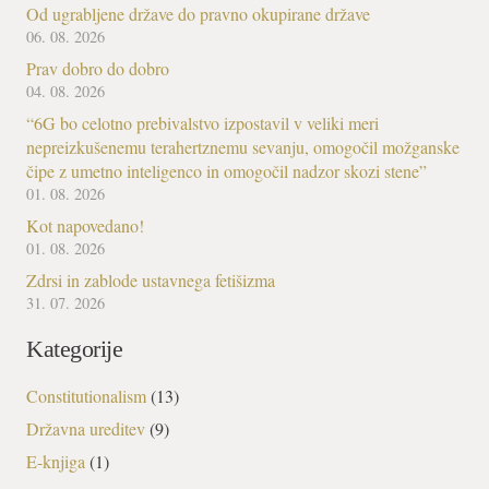
Od ugrabljene države do pravno okupirane države
06. 08. 2026
Prav dobro do dobro
04. 08. 2026
“6G bo celotno prebivalstvo izpostavil v veliki meri
nepreizkušenemu terahertznemu sevanju, omogočil možganske
čipe z umetno inteligenco in omogočil nadzor skozi stene”
01. 08. 2026
Kot napovedano!
01. 08. 2026
Zdrsi in zablode ustavnega fetišizma
31. 07. 2026
Kategorije
Constitutionalism
(13)
Državna ureditev
(9)
E-knjiga
(1)