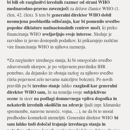
bi bili
ob razglasitvi izrednih razmer od strani WHO
mednarodno-pravno zavezujoči
za države članice WHO (1.
generalni direktor WHO dobil
člen, 42. člen). S tem bi
neomejena pooblastila odločanja, kar bi pomenilo uvedbo
popolne diktature nadnacionalnih centrov moči
, ki preko
uveljavljajo svoje interese
financiranja WHO
. Slednje je
razvidno iz javno dostopnih podatkov, ki prikazujejo različne
vire financiranja WHO in njihova razmerja.
*
Za razglasitev izrednega stanja, ki bi omogočalo uvedbo
zdravstvenih ukrepov, je po veljavnem pravilniku IHR
potrebno, da dejansko že obstaja razlog za njihovo uvedbo
(širša pojavnost zelo nevarne nalezljive bolezni). Po novih
izredno stanje
razglasil kar generalni
pravilih pa bi
lahko
direktor WHO sam,
subjektivne
že na temelju svoje
ocene
na podlagi domnevnega vpliva dogodka in
in sicer
nekaterih izrednih okoliščin na zdravje
ljudi (npr. klimatske
spremembe, naravne nesreče, vojna, …), ne da bi to moral
bi
predhodno komurkoli utemeljiti. Generalni direktor WHO
sam lahko tudi določal trajanje izrednega stanja in