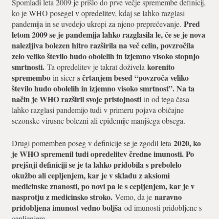
Spomladi leta 2009 je prišlo do prve večje spremembe definicij,
ko je WHO posegel v opredelitev, kdaj se lahko razglasi
Pred
pandemija in se uvedejo ukrepi za njeno preprečevanje.
letom 2009 se je pandemija lahko razglasila le, če se je nova
nalezljiva bolezen hitro razširila na več celin, povzročila
zelo veliko število hudo obolelih in izjemno visoko stopnjo
smrtnosti.
korenito
Ta opredelitev je takrat doživela
spremembo
s črtanjem besed “povzroča veliko
in sicer
število hudo obolelih in izjemno visoko smrtnost”. Na ta
način je WHO razširil svoje pristojnosti
in od tega časa
lahko razglasi pandemijo tudi v primeru pojava običajne
sezonske virusne bolezni ali epidemije manjšega obsega.
2020, ko
Drugi pomemben poseg v definicije se je zgodil leta
je WHO spremenil tudi opredelitev čredne imunosti. Po
prejšnji definiciji se je ta lahko pridobila s prebolelo
okužbo ali cepljenjem, kar je v skladu z aksiomi
medicinske znanosti, po novi pa le s cepljenjem, kar je v
nasprotju z medicinsko stroko.
naravno
Vemo, da je
pridobljena imunost vedno boljša
od imunosti pridobljene s
cepljenjem.