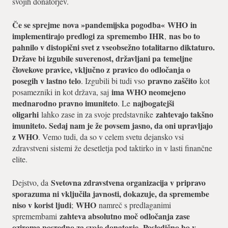
svojih donatorjev.
Če se sprejme
nova »pandemijska pogodba«
WHO
in
implementirajo predlogi za
spremembo IHR
nas bo to
,
pahnilo v distopični svet z vseobsežno totalitarno diktaturo.
Države bi izgubile suverenost, državljani pa
temeljne
človekove pravice, vključno z
pravico do odločanja o
posegih v lastno telo
pravno zaščito
. Izgubili bi tudi vso
kot
ima WHO neomejeno
posamezniki in kot država, saj
mednarodno pravno imuniteto
najbogatejši
. Le
oligarhi
zahtevajo takšno
lahko zase in za svoje predstavnike
imuniteto. Sedaj nam je že povsem jasno, da oni upravljajo
z WHO
. Vemo tudi, da so v celem svetu dejansko vsi
zdravstveni sistemi že desetletja pod taktirko in v lasti finančne
elite.
Svetovna zdravstvena organizacija v pripravo
Dejstvo, da
sporazuma ni vključila javnosti, dokazuje, da spremembe
niso v korist ljudi
WHO
;
namreč s predlaganimi
zahteva absolutno moč odločanja zase
spremembami
oziroma posredno za svoje donatorje
Posledično bo v
.